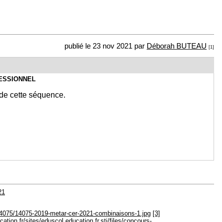
publié le 23 nov 2021 par
Déborah BUTEAU
[1]
ESSIONNEL
 de cette séquence.
21
/14075/14075-2019-metar-cer-2021-combinaisons-1.jpg
[3]
cation.fr/sites/eduscol.education.fr.sti/files/concours-