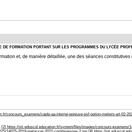
E DE FORMATION PORTANT SUR LES PROGRAMMES DU LYCÉE PROF
mation et, de manière détaillée, une des séances constitutives
ion.fr/concours_examens/caplp-aa-interne-epreuve-psf-option-metiers-art-02-20
5
[2] https://sti.eduscol.education.fr/system/files/images/concours-examens
4075/14075-2019-metar-cer-2021-combinaisons-2.jpg
[4] https://sti.eduscol.edu