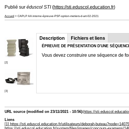
Publié sur
éduscol STI
(
https://sti.eduscol.education.fr
)
Accueil
> CAPLP AA interne-épreuve-PSF-option-metiers-d-art-02-2021
Description
(onglet
Fichiers et liens
Groupe principal
actif)
ÉPREUVE DE PRÉSENTATION D'UNE SÉQUENC
Vous devez construire une séquence de for
[2]
[3]
URL source (modified on 23/11/2021 - 10:56):
https://sti.eduscol.educat
Liens
[1] https://sti.eduscol.education.fr/utilisateurs/deborah-buteau?node=1407
https://sti.eduscol.education.fr/system/files/images/concours-examens/1