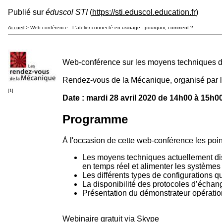
Publié sur
éduscol STI
(
https://sti.eduscol.education.fr
)
Accueil
> Web-conférence - L'atelier connecté en usinage : pourquoi, comment ?
Web-conférence sur les moyens techniques di
Rendez-vous de la Mécanique, organisé par l
[1]
Date : mardi 28 avril 2020 de 14h00 à 15h0
Programme
À l'occasion de cette web-conférence les poin
Les moyens techniques actuellement disp
en temps réel et alimenter les systèmes
Les différents types de configurations 
La disponibilité des protocoles d’écha
Présentation du démonstrateur opérati
Webinaire gratuit via Skype