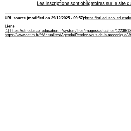
Les inscriptions sont obligatoires sur le site
URL source (modified on 29/12/2025 - 09:57):
https://sti.eduscol.educat
Liens
[1] https://sti.eduscol.education.fr/system/files/images/actualites/12239/1
https://www.cetim.fr/fr/Actualites/Agenda/Rendez-vous-de-la-mecanique/