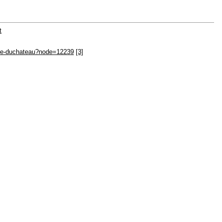
t
tophe-duchateau?node=12239
[3]