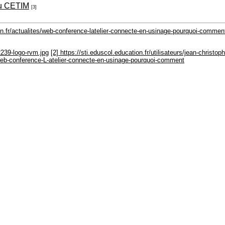
 du CETIM
[3]
ion.fr/actualites/web-conference-latelier-connecte-en-usinage-pourquoi-commen
2239-logo-rvm.jpg
[2] https://sti.eduscol.education.fr/utilisateurs/jean-chris
Web-conference-L-atelier-connecte-en-usinage-pourquoi-comment