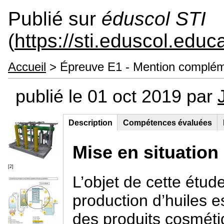
Publié sur
éduscol STI
(
https://sti.eduscol.educa
Accueil
> Épreuve E1 - Mention complémen
publié le 01 oct 2019 par
Description
(onglet
Compétences évaluées
Groupe principal
actif)
Mise en situation
[2]
L’objet de cette étude
production d’huiles 
des produits cosméti