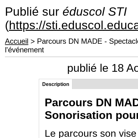
Publié sur
éduscol STI
(
https://sti.eduscol.educa
Accueil
> Parcours DN MADE - Spectacle -
l'événement
publié le 18 
Description
(onglet
Contenu principal
actif)
Parcours DN MADE 
Sonorisation pour
Le parcours son vise 