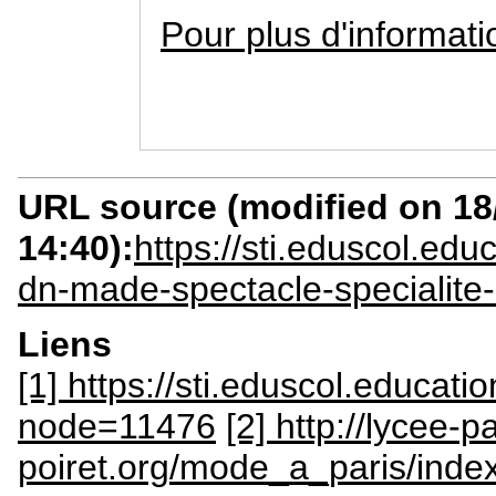
Pour plus d'informati
URL source (modified on 18/
14:40):
https://sti.eduscol.ed
dn-made-spectacle-specialite-
Liens
[1] https://sti.eduscol.educati
node=11476
[2] http://lycee-p
poiret.org/mode_a_paris/inde