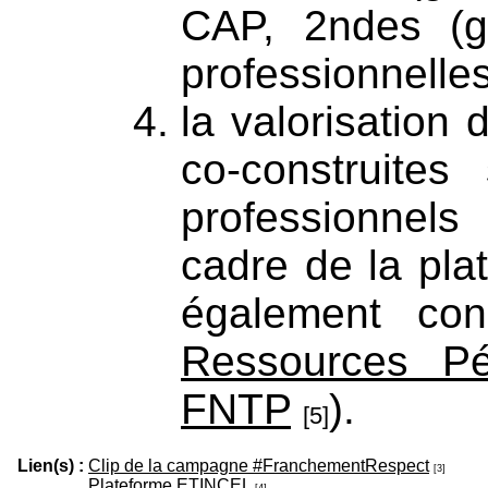
CAP, 2ndes (gé
professionnelle
la valorisation
co-construite
professionnel
cadre de la pl
également con
Ressources Pé
FNTP
).
[5]
Lien(s) :
Clip de la campagne #FranchementRespect
[3]
Plateforme ETINCEL
[4]