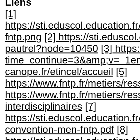
Liens
[1]
https://sti.eduscol.education.
fntp.png
[2] https://sti.eduscol
pautrel?node=10450
[3] http
time_continue=3&amp;v=_1e
canope.fr/etincel/accueil
[5]
https://www.fntp.fr/metiers/r
https://www.fntp.fr/metiers/r
interdisciplinaires
[7]
https://sti.eduscol.education.fr
convention-men-fntp.pdf
[8]