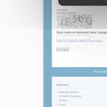
CAPTCHA
Contrôle anti-robot
Quel code est dissimulé dans l'imag
Saisir les caractères affichés dans l'image.
Plan du si
Éducation
education.gouv.fr
(link is external)
Devenir enseignant
(link is external)
Onisep
(link is external)
Cned