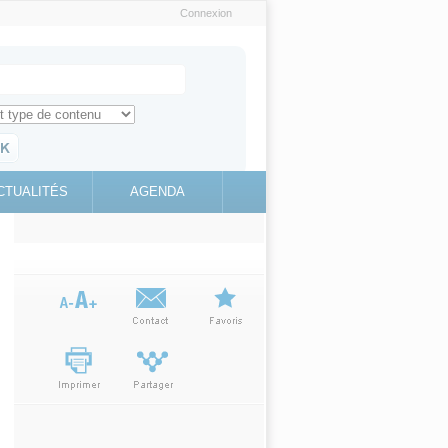
Connexion
e recherche
ch for
ez toute l'information sur le site
education.gouv.fr
CTUALITÉS
AGENDA
(link is
external)