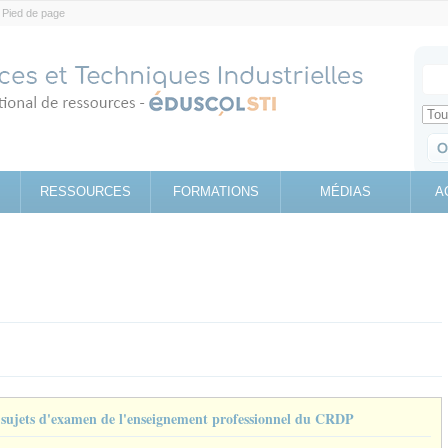
Pied de page
Votr
Sear
Retrouv
RESSOURCES
FORMATIONS
MÉDIAS
A
e sujets d'examen de l'enseignement professionnel du CRDP