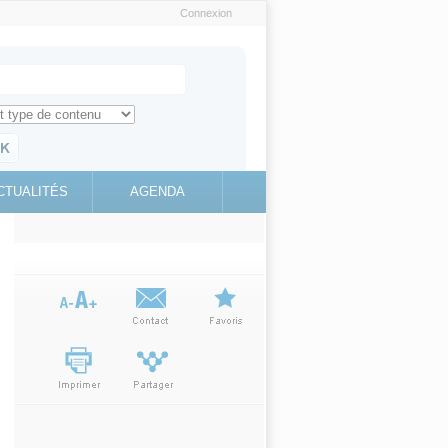
Connexion
e recherche
ch for
ez toute l'information sur le site
education.gouv.fr
CTUALITÉS
AGENDA
(link is
external)