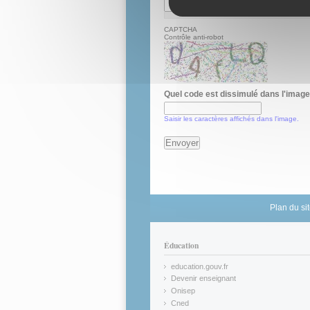
CAPTCHA
Contrôle anti-robot
Quel code est dissimulé dans l'imag
Saisir les caractères affichés dans l'image.
Plan du si
Éducation
education.gouv.fr
(link is external)
Devenir enseignant
(link is external)
Onisep
(link is external)
Cned