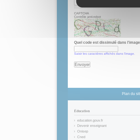
CAPTCHA
Contrôle anti-robot
Quel code est dissimulé dans l'imag
Saisir les caractères affichés dans l'image.
Plan du si
Éducation
education.gouv.fr
(link is external)
Devenir enseignant
(link is external)
Onisep
(link is external)
Cned