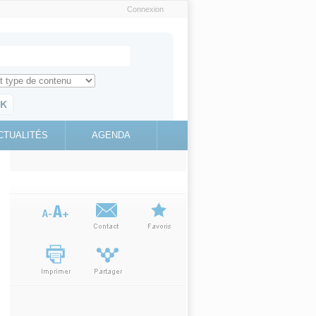
Connexion
e recherche
ch for
ez toute l'information sur le site
education.gouv.fr
CTUALITÉS
AGENDA
(link is
external)