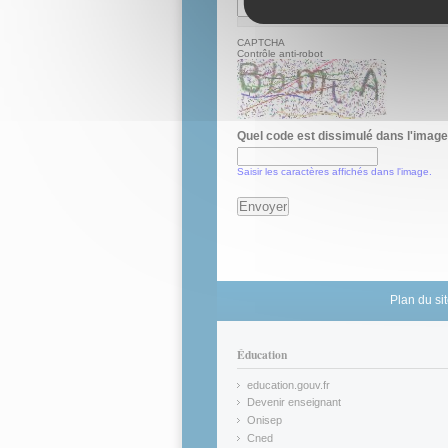
CAPTCHA
Contrôle anti-robot
Quel code est dissimulé dans l'imag
Saisir les caractères affichés dans l'image.
Plan du si
Éducation
education.gouv.fr
(link is external)
Devenir enseignant
(link is external)
Onisep
(link is external)
Cned