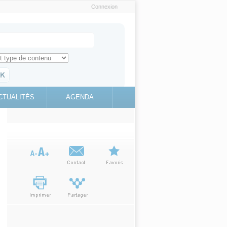
Connexion
e recherche
ch for
ez toute l'information sur le site
education.gouv.fr
CTUALITÉS
AGENDA
(link is
external)