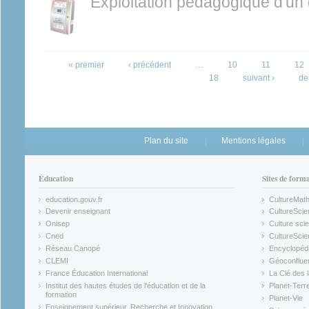
Exploitation pédagogique d'un
Pages
« premier
‹ précédent
…
10
11
12
18
suivant ›
de
Plan du site
Mentions légales
Éducation
Sites de form
education.gouv.fr
CultureMat
(link is external)
(link is ex
Devenir enseignant
CultureScie
(link is external)
(link is ex
Onisep
Culture scie
(link is external)
Cned
CultureSci
(link is external)
(link is ex
Réseau Canopé
Encyclopédi
(link is external)
(link is ex
CLEMI
Géoconflue
(link is external)
(link is ex
France Éducation International
La Clé des 
(link is external)
(link is ex
Institut des hautes études de l'éducation et de la
Planet-Terr
(link is ex
formation
Planet-Vie
(link is external)
(link is ex
Enseignement supérieur, Recherche et Innovation