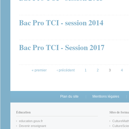
Bac Pro TCI - session 2014
Bac Pro TCI - Session 2017
Pages
« premier
‹ précédent
1
2
3
4
Plan du site
Mentions légales
Éducation
Sites de form
education.gouv.fr
CultureMat
(link is external)
(link is ex
Devenir enseignant
CultureScie